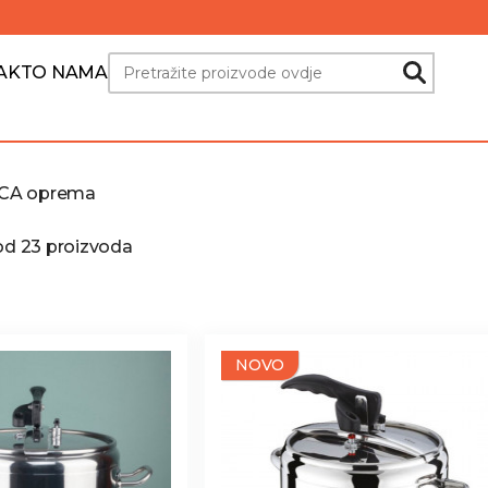
Search
AKT
O NAMA
CA oprema
 od 23 proizvoda
NOVO