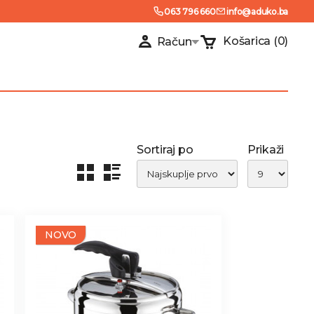
063 796 660
info@aduko.ba
Košarica
(0)
Račun
Sortiraj po
Prikaži
NOVO