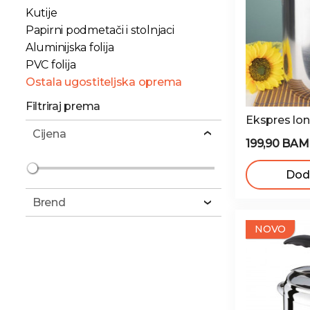
Kutije
Papirni podmetači i stolnjaci
Aluminijska folija
PVC folija
Ostala ugostiteljska oprema
Filtriraj prema
Ekspres lona
Cijena
199,90 BAM
Doda
Brend
NOVO