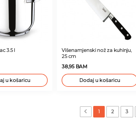
c 3.5 l
Višenamjenski nož za kuhinju,
25 cm
38,95 BAM
j u košaricu
Dodaj u košaricu
1
2
3