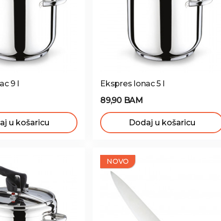
ac 9 l
Ekspres lonac 5 l
89,90 BAM
j u košaricu
Dodaj u košaricu
NOVO