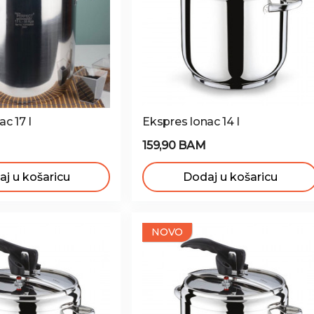
c 17 l
Ekspres lonac 14 l
159,90 BAM
j u košaricu
Dodaj u košaricu
NOVO