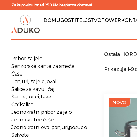
Za kupovinu iznad 250 KM besplatna dostava!
DOM
UGOSTITELJSTVO
TOWER
KONT
Ostala HORE
Pribor za jelo
Senzorske kante za smeće
Prikazuje 1-9
Čaše
Tanjuri, zdjele, ovali
Šalice za kavu i čaj
Šerpe, lonci, tave
NOVO
Čačkalice
Jednokratni pribor za jelo
Jednokratne čaše
Jednokratni ovali,tanjuri,posude
Salvete