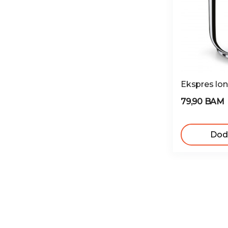
Ekspres lona
79,90 BAM
Doda