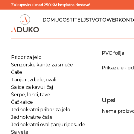
Za kupovinu iznad 250 KM besplatna dostava!
DOM
UGOSTITELJSTVO
TOWER
KONT
PVC folija
Pribor za jelo
Senzorske kante za smeće
Prikazuje - o
Čaše
Tanjuri, zdjele, ovali
Šalice za kavu i čaj
Šerpe, lonci, tave
Ups!
Čačkalice
Jednokratni pribor za jelo
Nema proizvod
Jednokratne čaše
Jednokratni ovali,tanjuri,posude
Salvete