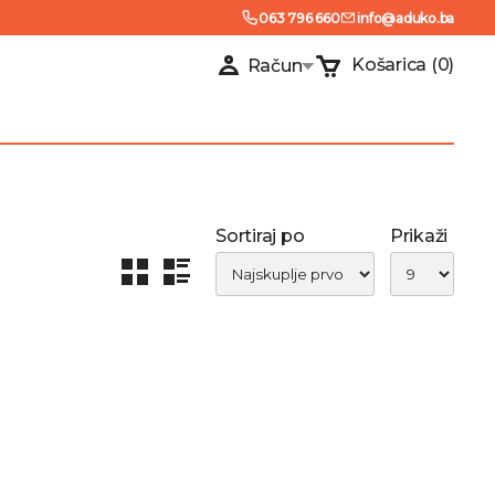
063 796 660
info@aduko.ba
Košarica
(0)
Račun
Sortiraj po
Prikaži