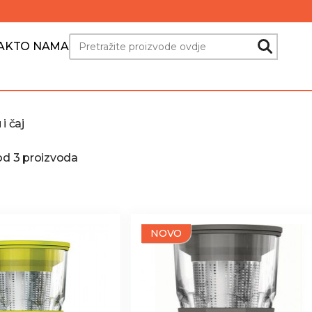
Search
AKT
O NAMA
i čaj
 od 3 proizvoda
NOVO