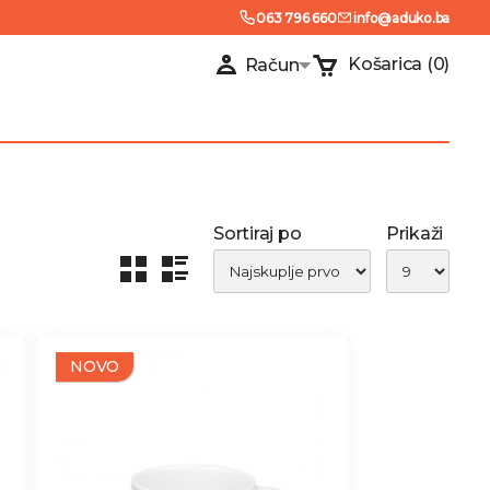
063 796 660
info@aduko.ba
Košarica
(0)
Račun
Sortiraj po
Prikaži
NOVO