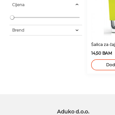
Cijena
Brend
Šalica za ča
14,50 BAM
Doda
Aduko d.o.o.