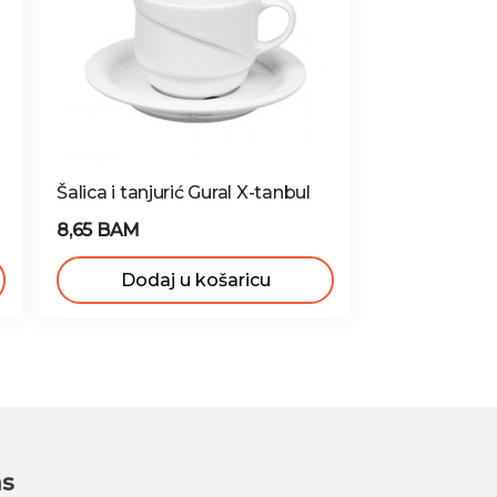
Šalica i tanjurić Gural X-tanbul
8,65 BAM
Dodaj u košaricu
as