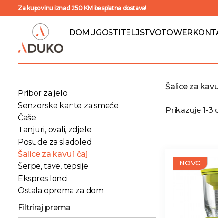
Za kupovinu iznad 250 KM besplatna dostava!
DOM
UGOSTITELJSTVO
TOWER
KONT
Šalice za kavu 
Pribor za jelo
Senzorske kante za smeće
Prikazuje 1-3
Čaše
Tanjuri, ovali, zdjele
Posude za sladoled
Šalice za kavu i čaj
NOVO
Šerpe, tave, tepsije
Ekspres lonci
Ostala oprema za dom
Filtriraj prema