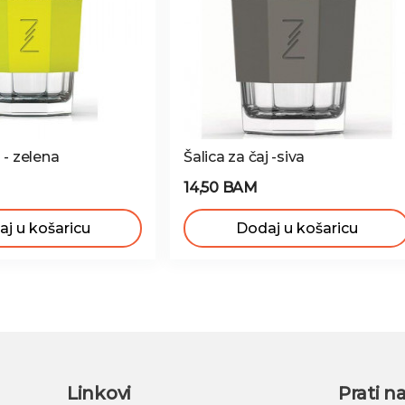
j - zelena
Šalica za čaj -siva
14,50 BAM
j u košaricu
Dodaj u košaricu
Linkovi
Prati n