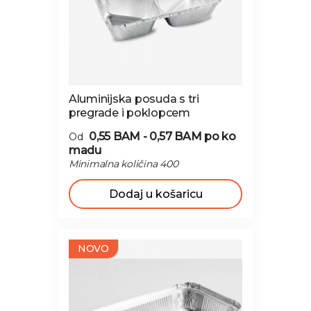
Aluminijska posuda s tri
pregrade i poklopcem
0,55 BAM - 0,57 BAM
po ko
Od
madu
Minimalna količina 400
Dodaj u košaricu
NOVO