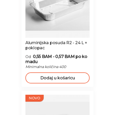
Aluminijska posuda R2 - 24 L +
poklopac
0,55 BAM - 0,57 BAM
po ko
Od
madu
Minimalna količina 400
Dodaj u košaricu
NOVO