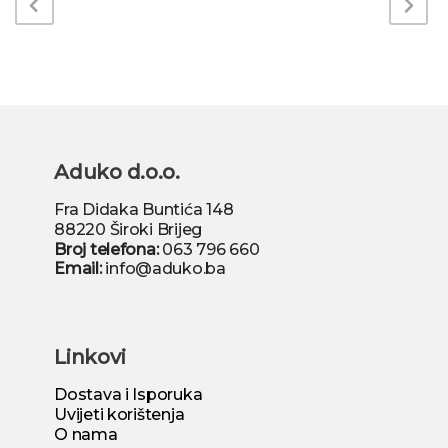
Aduko d.o.o.
Fra Didaka Buntića 148
88220 Široki Brijeg
Broj telefona:
063 796 660
Email:
info@aduko.ba
Linkovi
Dostava i Isporuka
Uvijeti korištenja
O nama