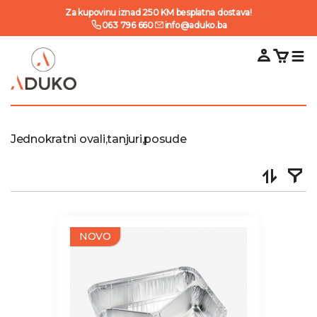
Za kupovinu iznad 250 KM besplatna dostava!
063 796 660
info@aduko.ba
Jednokratni ovali,tanjuri,posude
NOVO