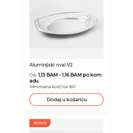
Aluminijski oval V2
1,13 BAM - 1,16 BAM
po kom
Od
adu
Minimalna količina 160
Dodaj u košaricu
NOVO