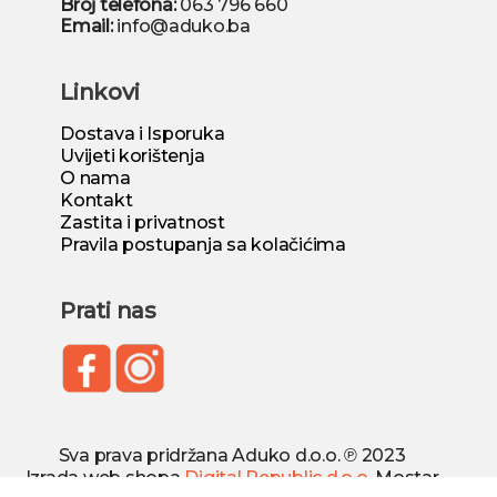
Broj telefona:
063 796 660
Email:
info@aduko.ba
Linkovi
Dostava i Isporuka
Uvijeti korištenja
O nama
Kontakt
Zastita i privatnost
Pravila postupanja sa kolačićima
Prati nas
Sva prava pridržana Aduko d.o.o. ℗ 2023
Izrada web shopa
Digital Republic d.o.o.
Mostar