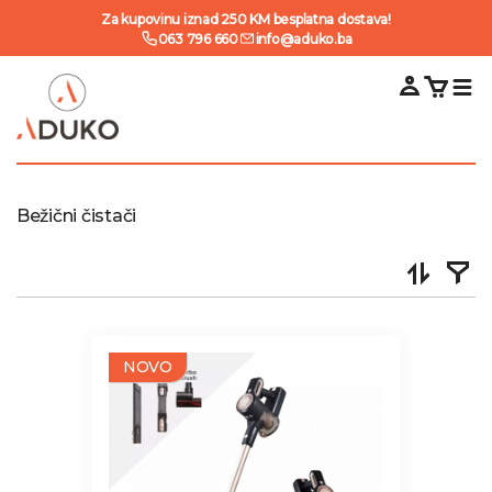
Za kupovinu iznad 250 KM besplatna dostava!
063 796 660
info@aduko.ba
Bežični čistači
NOVO