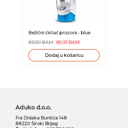
Bežični čistač prozora - blue
89,90 BAM
80,91 BAM
Dodaj u košaricu
Aduko d.o.o.
Fra Didaka Buntića 148
88220 Široki Brijeg