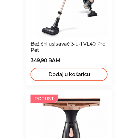
Bežični usisavač 3-u-1 VL40 Pro
Pet
349,90 BAM
Dodaj u košaricu
NOVO
POPUST