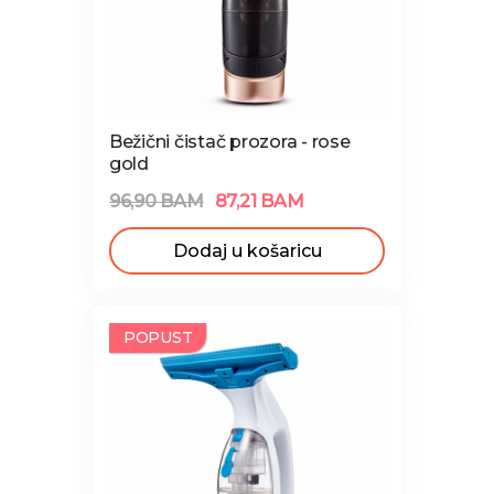
Bežični čistač prozora - rose
gold
96,90 BAM
87,21 BAM
Dodaj u košaricu
NOVO
POPUST