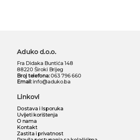
Aduko d.o.o.
Fra Didaka Buntića 148
88220 Široki Brijeg
Broj telefona:
063 796 660
Email:
info@aduko.ba
Linkovi
Dostava i Isporuka
Uvijeti korištenja
O nama
Kontakt
Zastita i privatnost
Pravila postupanja sa kolačićima