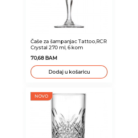
Čaše za šampanjac Tattoo,RCR
Crystal 270 ml, 6 kom
70,68 BAM
Dodaj u košaricu
NOVO