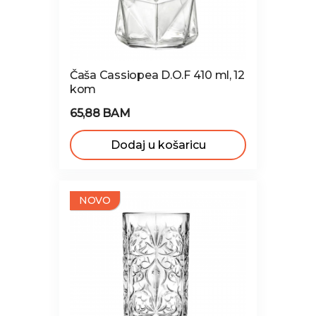
Čaša Cassiopea D.O.F 410 ml, 12
kom
65,88 BAM
Dodaj u košaricu
NOVO