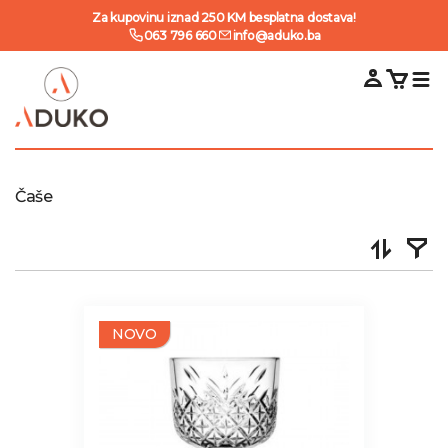
Za kupovinu iznad 250 KM besplatna dostava!
063 796 660
info@aduko.ba
Čaše
NOVO