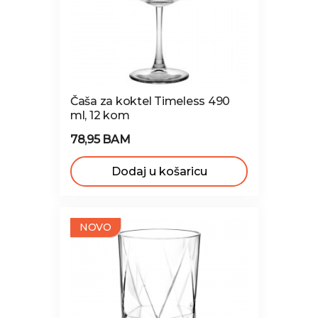
Čaša za koktel Timeless 490
ml, 12 kom
78,95 BAM
Dodaj u košaricu
NOVO