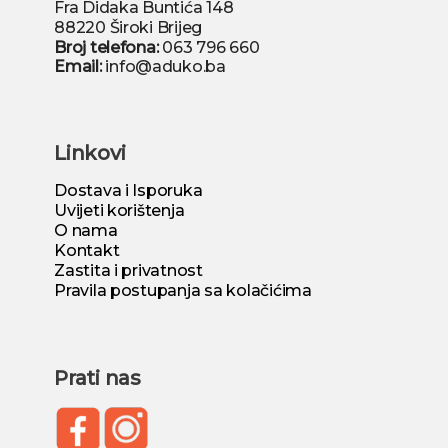
Fra Didaka Buntića 148
88220 Široki Brijeg
Broj telefona:
063 796 660
Email:
info@aduko.ba
Linkovi
Dostava i Isporuka
Uvijeti korištenja
O nama
Kontakt
Zastita i privatnost
Pravila postupanja sa kolačićima
Prati nas