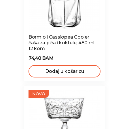
Bormioli Cassiopea Cooler
čaša za pića i koktele, 480 ml,
12 kom
74,40 BAM
Dodaj u košaricu
NOVO