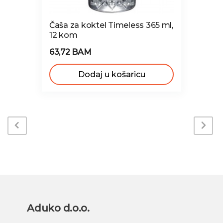
Čaša za koktel Timeless 365 ml,
12 kom
63,72 BAM
Dodaj u košaricu
Aduko d.o.o.