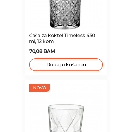
Čaša za koktel Timeless 450
ml, 12 kom
70,08 BAM
Dodaj u košaricu
NOVO