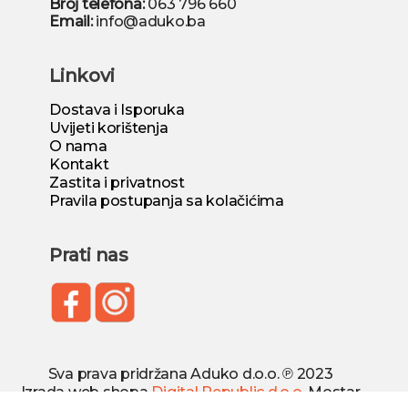
Broj telefona:
063 796 660
Email:
info@aduko.ba
Linkovi
Dostava i Isporuka
Uvijeti korištenja
O nama
Kontakt
Zastita i privatnost
Pravila postupanja sa kolačićima
Prati nas
Sva prava pridržana Aduko d.o.o. ℗ 2023
Izrada web shopa
Digital Republic d.o.o.
Mostar