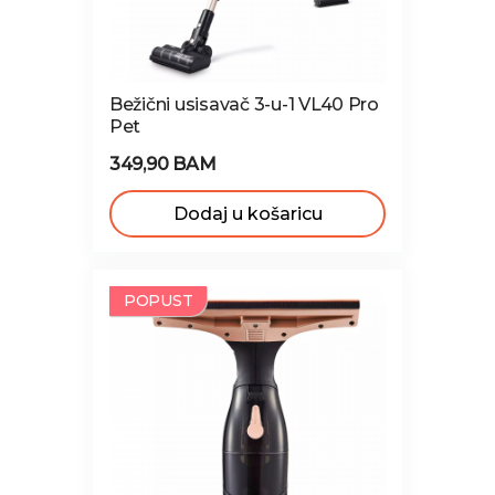
Bežični usisavač 3-u-1 VL40 Pro
Pet
349,90 BAM
Dodaj u košaricu
NOVO
POPUST