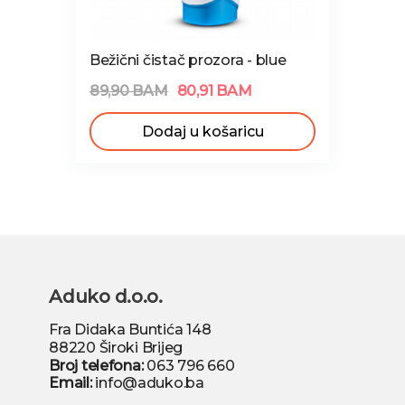
Bežični čistač prozora - blue
89,90 BAM
80,91 BAM
Dodaj u košaricu
Aduko d.o.o.
Fra Didaka Buntića 148
88220 Široki Brijeg
Broj telefona:
063 796 660
Email:
info@aduko.ba