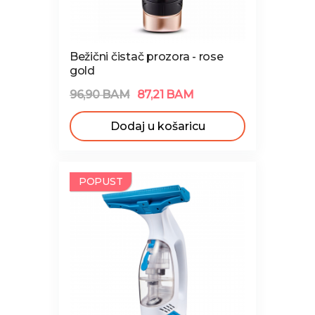
Bežični čistač prozora - rose
gold
96,90 BAM
87,21 BAM
Dodaj u košaricu
NOVO
POPUST