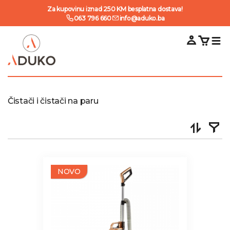
Za kupovinu iznad 250 KM besplatna dostava!
063 796 660
info@aduko.ba
Čistači i čistači na paru
NOVO