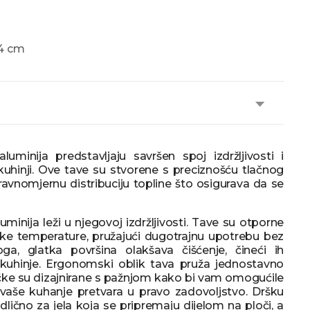
24 cm
uminija predstavljaju savršen spoj izdržljivosti i
kuhinji. Ove tave su stvorene s preciznošću tlačnog
i ravnomjernu distribuciju topline što osigurava da se
minija leži u njegovoj izdržljivosti. Tave su otporne
oke temperature, pružajući dugotrajnu upotrebu bez
ga, glatka površina olakšava čišćenje, čineći ih
kuhinje. Ergonomski oblik tava pruža jednostavno
učke su dizajnirane s pažnjom kako bi vam omogućile
 vaše kuhanje pretvara u pravo zadovoljstvo. Dršku
dlično za jela koja se pripremaju dijelom na ploči, a