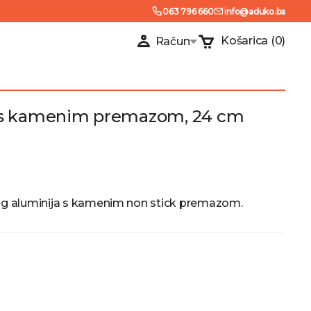
063 796 660
info@aduko.ba
Košarica
(0)
Račun
ia s kamenim premazom, 24 cm
anog aluminija s kamenim non stick premazom.