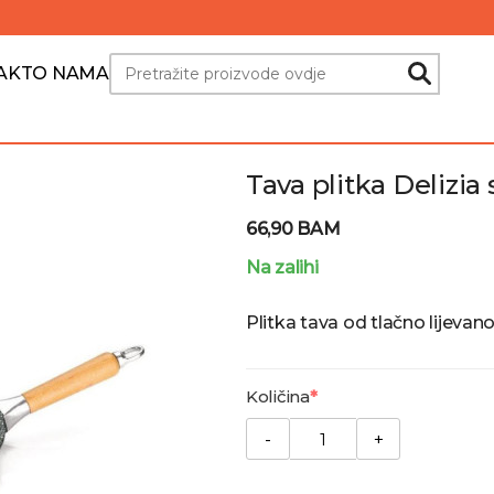
Search
AKT
O NAMA
Tava plitka Deliz
66,90 BAM
Na zalihi
Plitka tava od tlačno lijev
Količina
-
+