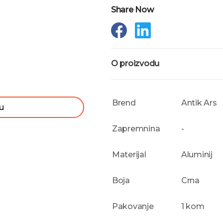
Share Now
O proizvodu
Brend
Antik Ars
u
Zapremnina
-
Materijal
Aluminij
Boja
Crna
Pakovanje
1 kom