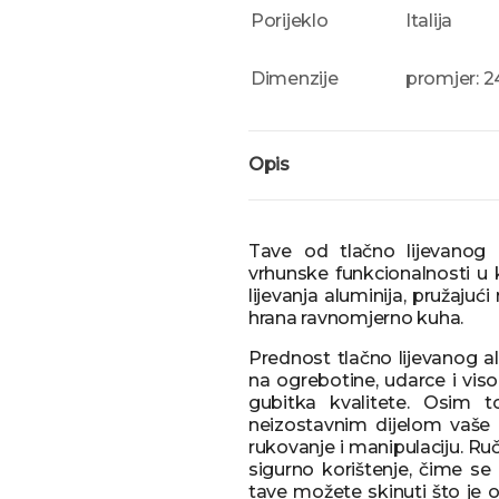
Porijeklo
Italija
Dimenzije
promjer: 
Opis
Tave od tlačno lijevanog al
vrhunske funkcionalnosti u 
lijevanja aluminija, pružajuć
hrana ravnomjerno kuha.
Prednost tlačno lijevanog alu
na ogrebotine, udarce i vis
gubitka kvalitete. Osim to
neizostavnim dijelom vaše 
rukovanje i manipulaciju. R
sigurno korištenje, čime se
tave možete skinuti što je o