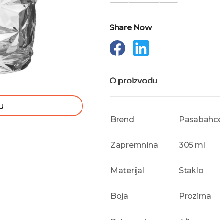
Share Now
O proizvodu
u
Brend
Pasabahc
Zapremnina
305 ml
Materijal
Staklo
Boja
Prozirna