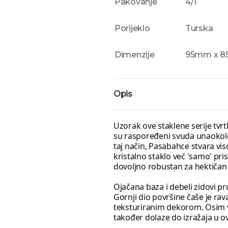
Pakovanje
4/1
Porijeklo
Turska
Dimenzije
95mm x 
Opis
Uzorak ove staklene serije tvrt
su raspoređeni svuda unaokolo.
taj način, Pasabahce stvara vis
kristalno staklo već 'samo' pr
dovoljno robustan za hektičan
Ojačana baza i debeli zidovi pr
Gornji dio površine čaše je rav
teksturiranim dekorom. Osim vod
također dolaze do izražaja u ovo