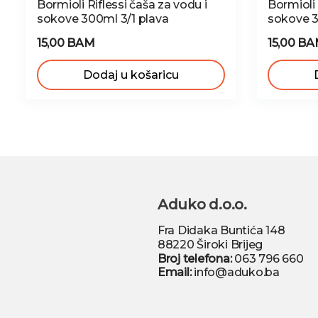
Bormioli Riflessi čaša za vodu i
Bormioli
sokove 300ml 3/1 plava
sokove 3
15,00 BAM
15,00 B
Dodaj u košaricu
Aduko d.o.o.
Fra Didaka Buntića 148
88220 Široki Brijeg
Broj telefona:
063 796 660
Email:
info@aduko.ba