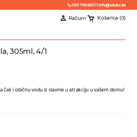
063 796 660
info@aduko.ba
Košarica
(0)
Račun
la, 305ml, 4/1
a čak i običnu vodu iz slavine u atrakciju u vašem domu!