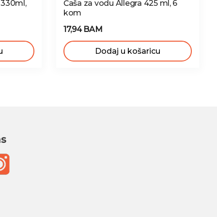
 330ml,
Čaša za vodu Allegra 425 ml, 6
kom
17,94 BAM
u
Dodaj u košaricu
as