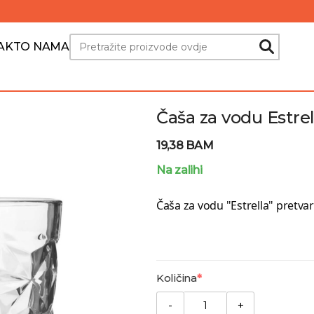
Search
AKT
O NAMA
Čaša za vodu Estrel
19,38 BAM
Na zalihi
Čaša za vodu "Estrella" pretvar
Količina
-
+