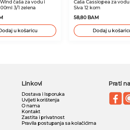
 Wind čaša za vodu i
Čaša Cassiopea za vodu
00ml 3/1 zelena
Siva 12 kom
AM
58,80 BAM
Dodaj u košaricu
Dodaj u košaric
Linkovi
Prati n
Dostava i Isporuka
Uvijeti korištenja
O nama
Kontakt
Zastita i privatnost
Pravila postupanja sa kolačićima