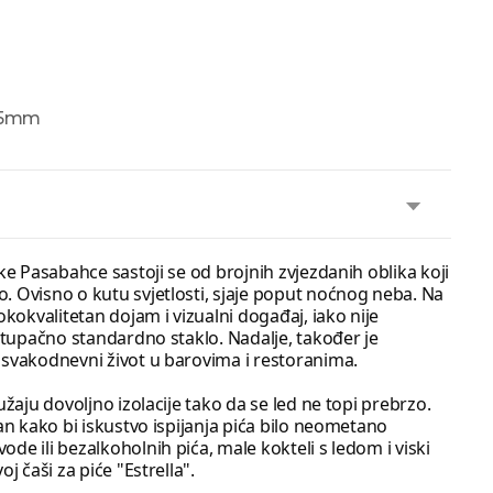
85mm
ke Pasabahce sastoji se od brojnih zvjezdanih oblika koji
 Ovisno o kutu svjetlosti, sjaje poput noćnog neba. Na
okokvalitetan dojam i vizualni događaj, iako nije
istupačno standardno staklo. Nadalje, također je
 svakodnevni život u barovima i restoranima.
užaju dovoljno izolacije tako da se led ne topi prebrzo.
an kako bi iskustvo ispijanja pića bilo neometano
e ili bezalkoholnih pića, male kokteli s ledom i viski
j čaši za piće "Estrella".