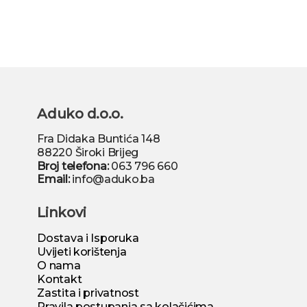
Aduko d.o.o.
Fra Didaka Buntića 148
88220 Široki Brijeg
Broj telefona:
063 796 660
Email:
info@aduko.ba
Linkovi
Dostava i Isporuka
Uvijeti korištenja
O nama
Kontakt
Zastita i privatnost
Pravila postupanja sa kolačićima