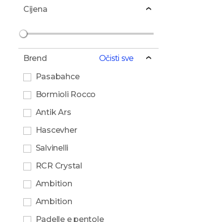
Cijena
Brend
Očisti sve
Pasabahce
Bormioli Rocco
Antik Ars
Hascevher
Salvinelli
RCR Crystal
Ambition
Ambition
Padelle e pentole