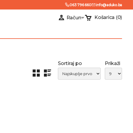
063 796 660
info@aduko.ba
Košarica
(0)
Račun
Sortiraj po
Prikaži