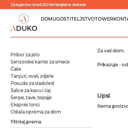
Za kupovinu iznad 250 KM besplatna dostava!
DOM
UGOSTITELJSTVO
TOWER
KONT
Za vaš dom.
Pribor za jelo
Senzorske kante za smeće
Prikazuje - o
Čaše
Tanjuri, ovali, zdjele
Posude za sladoled
Šalice za kavu i čaj
Ups!
Šerpe, tave, tepsije
Ekspres lonci
Nema proizvod
Ostala oprema za dom
Filtriraj prema