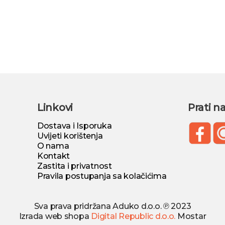
Linkovi
Prati n
Dostava i Isporuka
Uvijeti korištenja
O nama
Kontakt
Zastita i privatnost
Pravila postupanja sa kolačićima
Sva prava pridržana Aduko d.o.o. ℗ 2023
Izrada web shopa
Digital Republic d.o.o.
Mostar